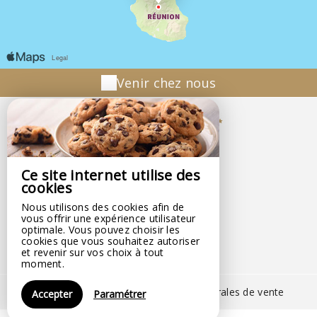
Venir chez nous
La Villa Blanche
La Villa Blanche
14 Rue Olivier Manes,
Ce site internet utilise des
Hell-Bourg,
cookies
97433 SALAZIE - FRANCE
Nous utilisons des cookies afin de
+262 693 91 00 32
vous offrir une expérience utilisateur
Contacter par email
optimale. Vous pouvez choisir les
cookies que vous souhaitez autoriser
et revenir sur vos choix à tout
moment.
Mentions légales
|
Conditions générales de vente
Accepter
Paramétrer