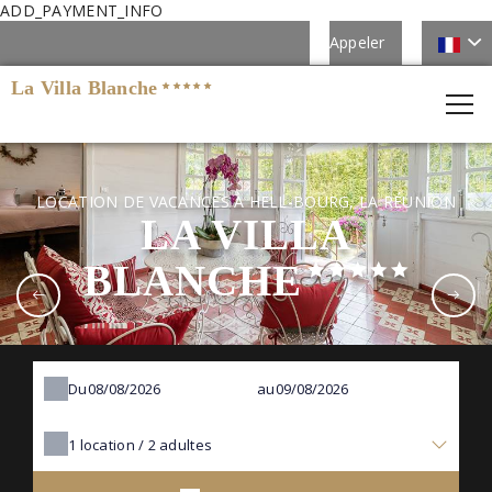
ADD_PAYMENT_INFO
Appeler
La Villa Blanche
LOCATION DE VACANCES À HELL-BOURG, LA RÉUNION
LA VILLA
BLANCHE
Du
au
1
location /
2
adultes